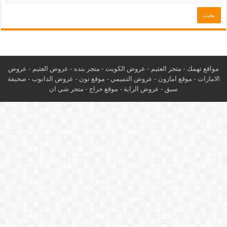
مواقع تهمك -
متجر العثيم
-
عروض الكويت
-
متجر بنده
-
عروض العثيم
-
عروض
الامارات
-
موقع امازون
-
عروض التميمي
-
م
وقع نون
-
عروض الدانوب
-
صحيفة
سبق
-
عروض الراية
-
موقع حراج
-
متجر شي ان