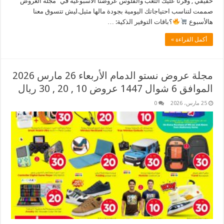
حقيقي , وفرنا عليك التعب والفلوس عروضنا الأسبوعية في “مجلة العروض ”
صممت لتناسب احتياجاتك اليومية بجودة مالها مثيل.​ليش تتسوق معنا
هالأسبوع
؟​باقات التوفير الذكية: …
أكمل القراءة »
مجلة عروض نستو الدمام الأربعاء 26 مارس 2026
الموافق 6 شوال 1447 عروض 10 , 20 , 30 ريال
25 مارس، 2026
0