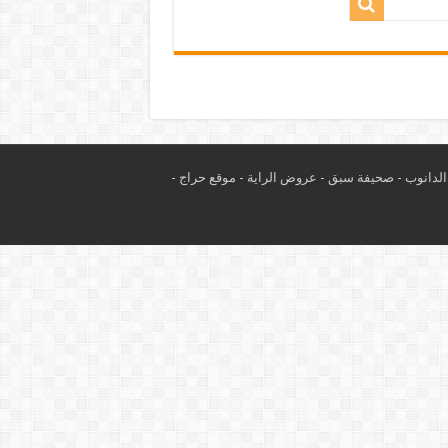
لدانوب
-
صحيفة سبق
-
عروض الراية
-
موقع حراج
-