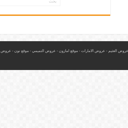
روض العثيم
-
عروض الامارات
-
موقع امازون
-
عروض التميمي
-
م
وقع نون
-
عروض ا