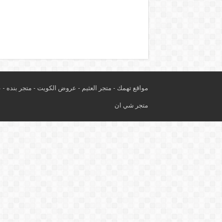
مواقع تهمك -
متجر العثيم
-
عروض الكويت
-
متجر بنده
-
ع
متجر شي ان