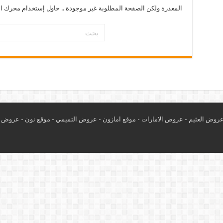
المعذرة ولكن الصفحة المطلوبة غير موجودة .. حاول إستخدام محرك ال
روض العثيم
-
عروض الامارات
-
موقع امازون
-
عروض التميمي
-
م
وقع نون
-
عروض ا