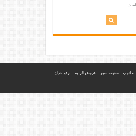
بحث .
لدانوب
-
صحيفة سبق
-
عروض الراية
-
موقع حراج
-