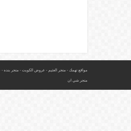
مواقع تهمك -
متجر العثيم
-
عروض الكويت
-
متجر بنده
-
ع
متجر شي ان