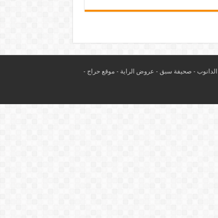
لدانوب
-
صحيفة سبق
-
عروض الراية
-
موقع حراج
-