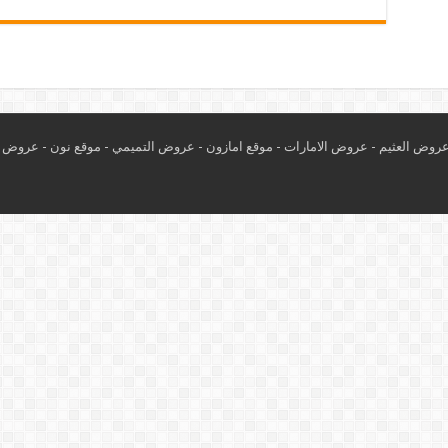
روض العثيم
-
عروض الامارات
-
موقع امازون
-
عروض التميمي
-
م
وقع نون
-
عروض ا