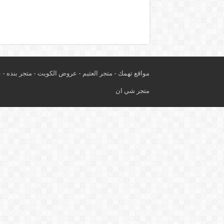
مواقع تهمك -
متجر العثيم
-
عروض الكويت
-
متجر بنده
-
ع
متجر شي ان