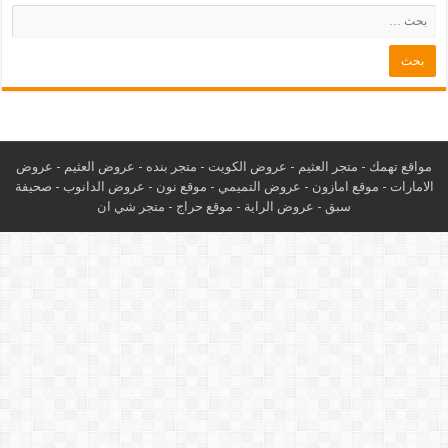
مواقع تهمك -
متجر العثيم
-
عروض الكويت
-
متجر بنده
-
عروض العثيم
-
عروض
الامارات
-
موقع امازون
-
عروض التميمي
-
م
وقع نون
-
عروض الدانوب
-
صحيفة
سبق
-
عروض الراية
-
موقع حراج
-
متجر شي ان