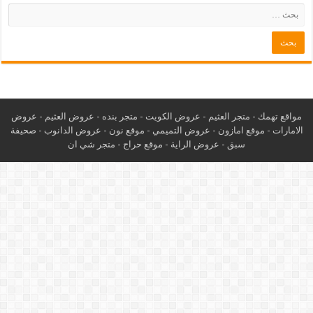
مواقع تهمك -
متجر العثيم
-
عروض الكويت
-
متجر بنده
-
عروض العثيم
-
عروض
الامارات
-
موقع امازون
-
عروض التميمي
-
م
وقع نون
-
عروض الدانوب
-
صحيفة
سبق
-
عروض الراية
-
موقع حراج
-
متجر شي ان