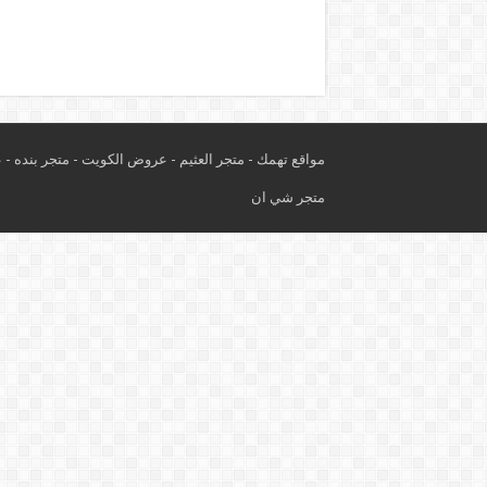
مواقع تهمك -
متجر العثيم
-
عروض الكويت
-
متجر بنده
-
ع
متجر شي ان