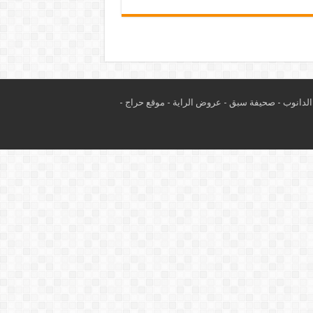
لدانوب
-
صحيفة سبق
-
عروض الراية
-
موقع حراج
-