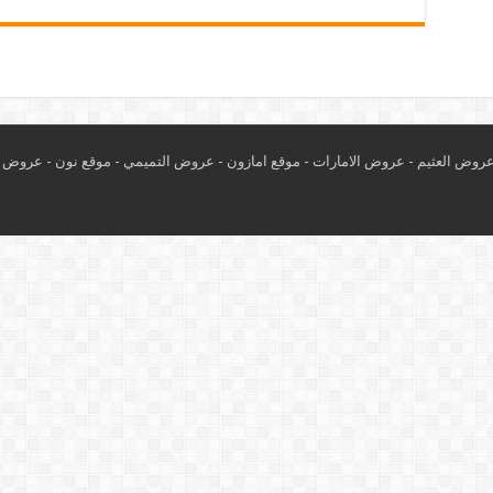
روض العثيم
-
عروض الامارات
-
موقع امازون
-
عروض التميمي
-
م
وقع نون
-
عروض ا