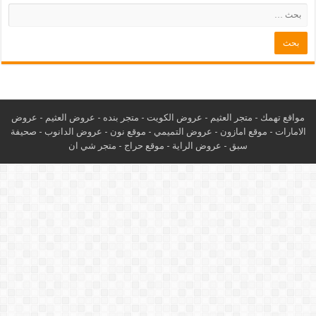
مواقع تهمك -
متجر العثيم
-
عروض الكويت
-
متجر بنده
-
عروض العثيم
-
عروض
الامارات
-
موقع امازون
-
عروض التميمي
-
م
وقع نون
-
عروض الدانوب
-
صحيفة
سبق
-
عروض الراية
-
موقع حراج
-
متجر شي ان