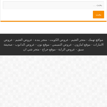
مواقع تهمك -
متجر العثيم
-
عروض الكويت
-
متجر بنده
-
عروض العثيم
-
عروض
الامارات
-
موقع امازون
-
عروض التميمي
-
م
وقع نون
-
عروض الدانوب
-
صحيفة
سبق
-
عروض الراية
-
موقع حراج
-
متجر شي ان