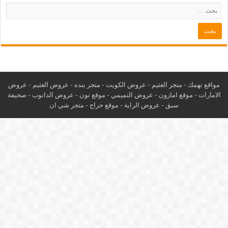
مواقع تهمك -
متجر العثيم
-
عروض الكويت
-
متجر بنده
-
عروض العثيم
-
عروض
الامارات
-
موقع امازون
-
عروض التميمي
-
م
وقع نون
-
عروض الدانوب
-
صحيفة
سبق
-
عروض الراية
-
موقع حراج
-
متجر شي ان