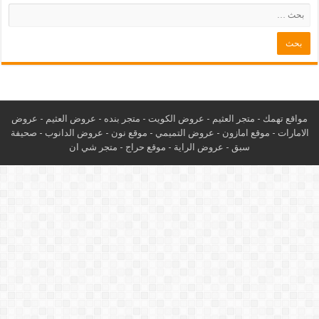
مواقع تهمك -
متجر العثيم
-
عروض الكويت
-
متجر بنده
-
عروض العثيم
-
عروض
الامارات
-
موقع امازون
-
عروض التميمي
-
م
وقع نون
-
عروض الدانوب
-
صحيفة
سبق
-
عروض الراية
-
موقع حراج
-
متجر شي ان