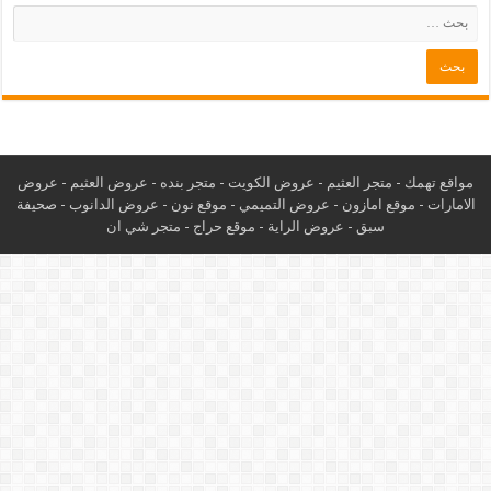
مواقع تهمك -
متجر العثيم
-
عروض الكويت
-
متجر بنده
-
عروض العثيم
-
عروض
الامارات
-
موقع امازون
-
عروض التميمي
-
م
وقع نون
-
عروض الدانوب
-
صحيفة
سبق
-
عروض الراية
-
موقع حراج
-
متجر شي ان