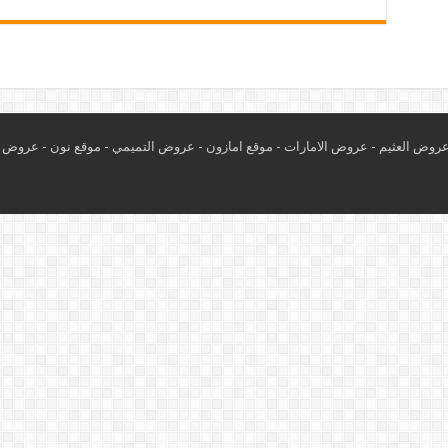
روض العثيم
-
عروض الامارات
-
موقع امازون
-
عروض التميمي
-
م
وقع نون
-
عروض ا