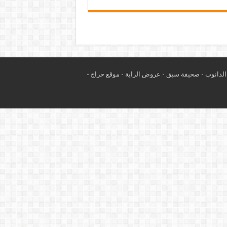
لدانوب
-
صحيفة سبق
-
عروض الراية
-
موقع حراج
-