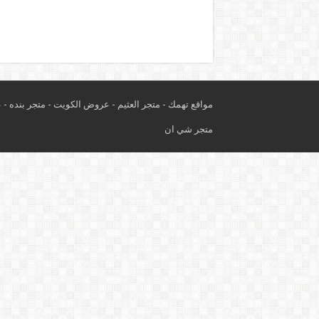
مواقع تهمك -
متجر العثيم
-
عروض الكويت
-
متجر بنده
-
ع
متجر شي ان