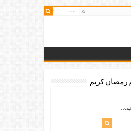
 رمضان كريم
بحث .