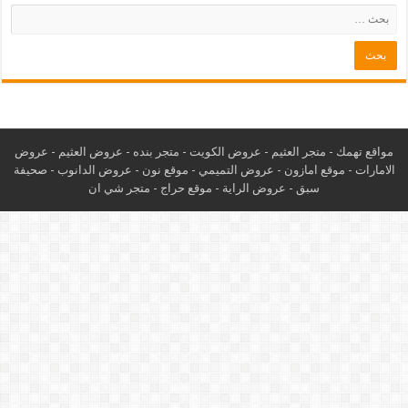
مواقع تهمك -
متجر العثيم
-
عروض الكويت
-
متجر بنده
-
عروض العثيم
-
عروض
الامارات
-
موقع امازون
-
عروض التميمي
-
م
وقع نون
-
عروض الدانوب
-
صحيفة
سبق
-
عروض الراية
-
موقع حراج
-
متجر شي ان