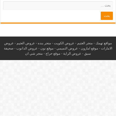
مواقع تهمك -
متجر العثيم
-
عروض الكويت
-
متجر بنده
-
عروض العثيم
-
عروض
الامارات
-
موقع امازون
-
عروض التميمي
-
م
وقع نون
-
عروض الدانوب
-
صحيفة
سبق
-
عروض الراية
-
موقع حراج
-
متجر شي ان