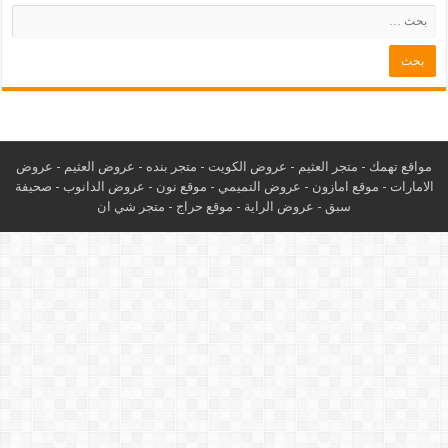
مواقع تهمك -
متجر العثيم
-
عروض الكويت
-
متجر بنده
-
عروض العثيم
-
عروض
الامارات
-
موقع امازون
-
عروض التميمي
-
م
وقع نون
-
عروض الدانوب
-
صحيفة
سبق
-
عروض الراية
-
موقع حراج
-
متجر شي ان