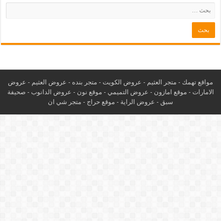
مواقع تهمك -
متجر العثيم
-
عروض الكويت
-
متجر بنده
-
عروض العثيم
-
عروض
الامارات
-
موقع امازون
-
عروض التميمي
-
م
وقع نون
-
عروض الدانوب
-
صحيفة
سبق
-
عروض الراية
-
موقع حراج
-
متجر شي ان