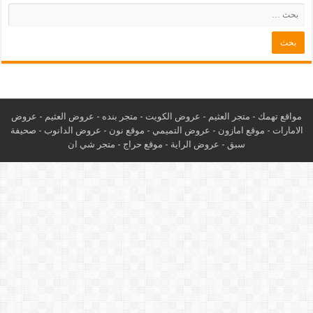
مواقع تهمك -
متجر العثيم
-
عروض الكويت
-
متجر بنده
-
عروض العثيم
-
عروض
الامارات
-
موقع امازون
-
عروض التميمي
-
م
وقع نون
-
عروض الدانوب
-
صحيفة
سبق
-
عروض الراية
-
موقع حراج
-
متجر شي ان