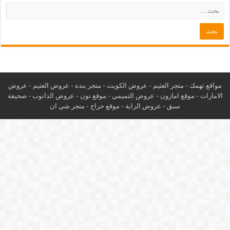
مواقع تهمك -
متجر العثيم
-
عروض الكويت
-
متجر بنده
-
عروض العثيم
-
عروض
الامارات
-
موقع امازون
-
عروض التميمي
-
م
وقع نون
-
عروض الدانوب
-
صحيفة
سبق
-
عروض الراية
-
موقع حراج
-
متجر شي ان