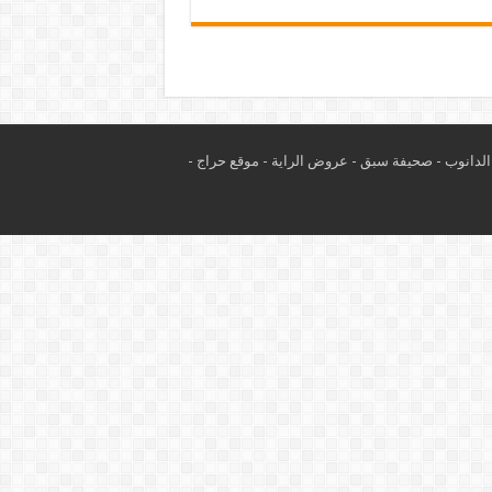
لدانوب
-
صحيفة سبق
-
عروض الراية
-
موقع حراج
-