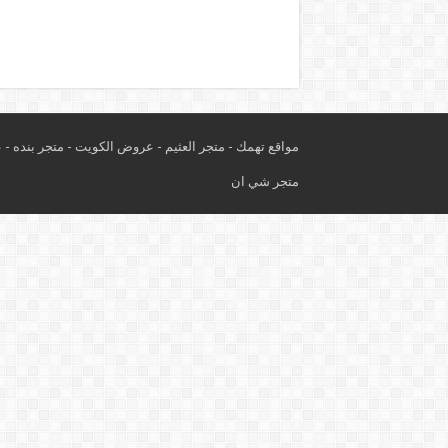
مواقع تهمك -
متجر العثيم
-
عروض الكويت
-
متجر بنده
-
ع
متجر شي ان