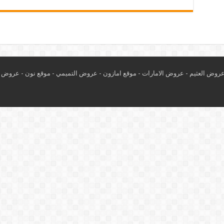
روض العثيم
-
عروض الامارات
-
موقع امازون
-
عروض التميمي
-
م
وقع نون
-
عروض ا