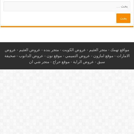
مواقع تهمك -
متجر العثيم
-
عروض الكويت
-
متجر بنده
-
عروض العثيم
-
عروض
الامارات
-
موقع امازون
-
عروض التميمي
-
م
وقع نون
-
عروض الدانوب
-
صحيفة
سبق
-
عروض الراية
-
موقع حراج
-
متجر شي ان