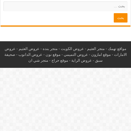
مواقع تهمك -
متجر العثيم
-
عروض الكويت
-
متجر بنده
-
عروض العثيم
-
عروض
الامارات
-
موقع امازون
-
عروض التميمي
-
م
وقع نون
-
عروض الدانوب
-
صحيفة
سبق
-
عروض الراية
-
موقع حراج
-
متجر شي ان