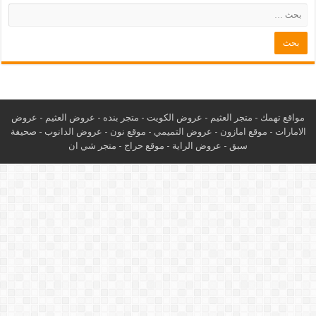
مواقع تهمك -
متجر العثيم
-
عروض الكويت
-
متجر بنده
-
عروض العثيم
-
عروض
الامارات
-
موقع امازون
-
عروض التميمي
-
م
وقع نون
-
عروض الدانوب
-
صحيفة
سبق
-
عروض الراية
-
موقع حراج
-
متجر شي ان