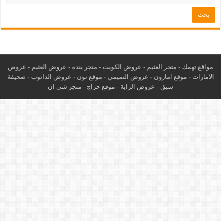
مواقع تهمك -
متجر العثيم
-
عروض الكويت
-
متجر بنده
-
عروض العثيم
-
عروض
الامارات
-
موقع امازون
-
عروض التميمي
-
م
وقع نون
-
عروض الدانوب
-
صحيفة
سبق
-
عروض الراية
-
موقع حراج
-
متجر شي ان