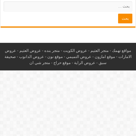
مواقع تهمك -
متجر العثيم
-
عروض الكويت
-
متجر بنده
-
عروض العثيم
-
عروض
الامارات
-
موقع امازون
-
عروض التميمي
-
م
وقع نون
-
عروض الدانوب
-
صحيفة
سبق
-
عروض الراية
-
موقع حراج
-
متجر شي ان