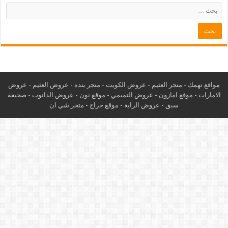
مواقع تهمك -
متجر العثيم
-
عروض الكويت
-
متجر بنده
-
عروض العثيم
-
عروض
الامارات
-
موقع امازون
-
عروض التميمي
-
م
وقع نون
-
عروض الدانوب
-
صحيفة
سبق
-
عروض الراية
-
موقع حراج
-
متجر شي ان