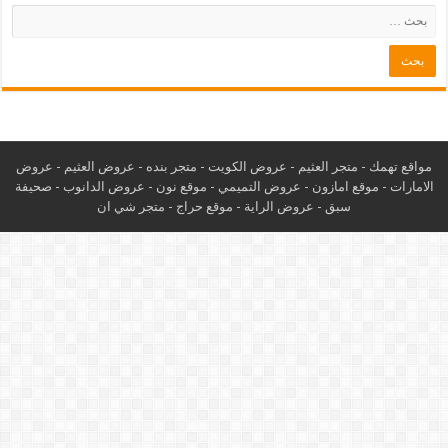
مواقع تهمك -
متجر العثيم
-
عروض الكويت
-
متجر بنده
-
عروض العثيم
-
عروض
الامارات
-
موقع امازون
-
عروض التميمي
-
م
وقع نون
-
عروض الدانوب
-
صحيفة
سبق
-
عروض الراية
-
موقع حراج
-
متجر شي ان