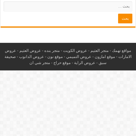
مواقع تهمك -
متجر العثيم
-
عروض الكويت
-
متجر بنده
-
عروض العثيم
-
عروض
الامارات
-
موقع امازون
-
عروض التميمي
-
م
وقع نون
-
عروض الدانوب
-
صحيفة
سبق
-
عروض الراية
-
موقع حراج
-
متجر شي ان