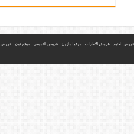
روض العثيم
-
عروض الامارات
-
موقع امازون
-
عروض التميمي
-
م
وقع نون
-
عروض ا