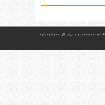
لدانوب
-
صحيفة سبق
-
عروض الراية
-
موقع حراج
-