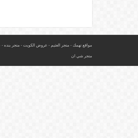
مواقع تهمك -
متجر العثيم
-
عروض الكويت
-
متجر بنده
-
ع
متجر شي ان