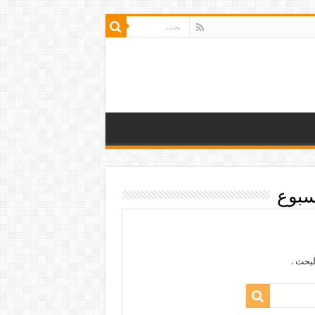
سبوع
بحث .