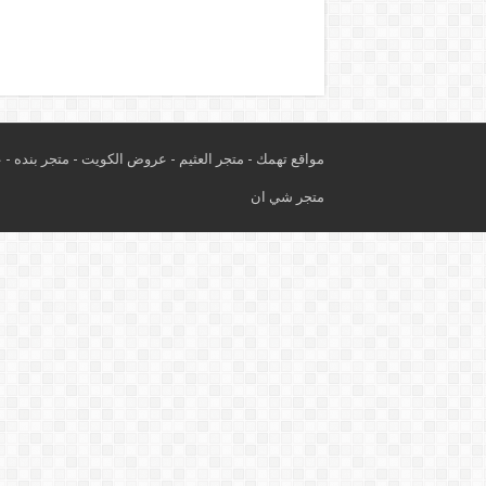
مواقع تهمك -
متجر العثيم
-
عروض الكويت
-
متجر بنده
-
ع
متجر شي ان