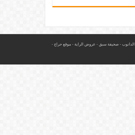
لدانوب
-
صحيفة سبق
-
عروض الراية
-
موقع حراج
-