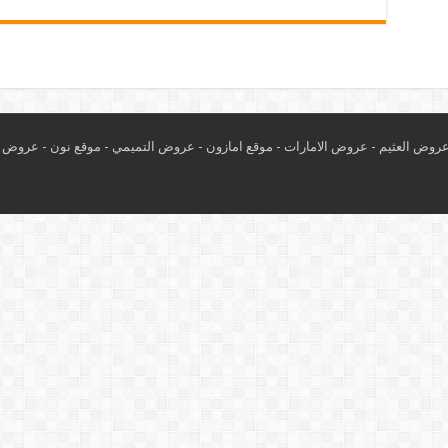
روض العثيم
-
عروض الامارات
-
موقع امازون
-
عروض التميمي
-
م
وقع نون
-
عروض ا