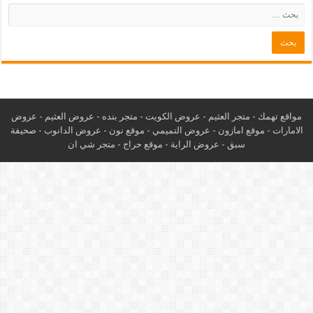
مواقع تهمك -
متجر العثيم
-
عروض الكويت
-
متجر بنده
-
عروض العثيم
-
عروض
الامارات
-
موقع امازون
-
عروض التميمي
-
م
وقع نون
-
عروض الدانوب
-
صحيفة
سبق
-
عروض الراية
-
موقع حراج
-
متجر شي ان