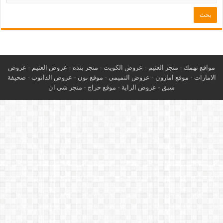
مواقع تهمك -
متجر العثيم
-
عروض الكويت
-
متجر بنده
-
عروض العثيم
-
عروض
الامارات
-
موقع امازون
-
عروض التميمي
-
م
وقع نون
-
عروض الدانوب
-
صحيفة
سبق
-
عروض الراية
-
موقع حراج
-
متجر شي ان