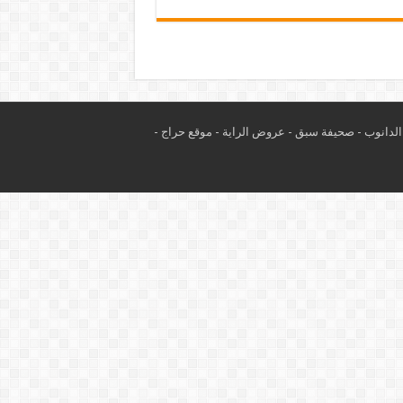
لدانوب
-
صحيفة سبق
-
عروض الراية
-
موقع حراج
-