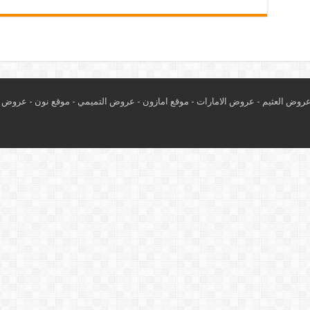
روض العثيم
-
عروض الامارات
-
موقع امازون
-
عروض التميمي
-
م
وقع نون
-
عروض ا