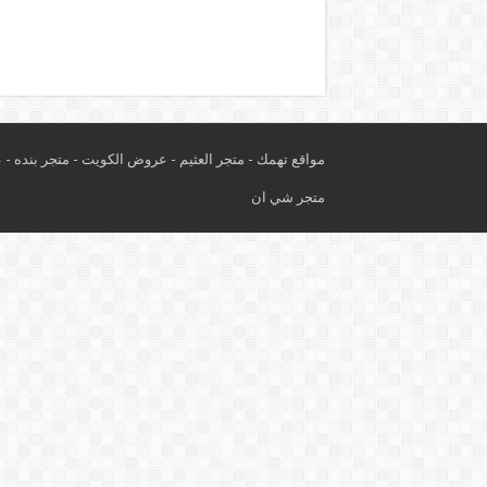
مواقع تهمك -
متجر العثيم
-
عروض الكويت
-
متجر بنده
-
ع
متجر شي ان