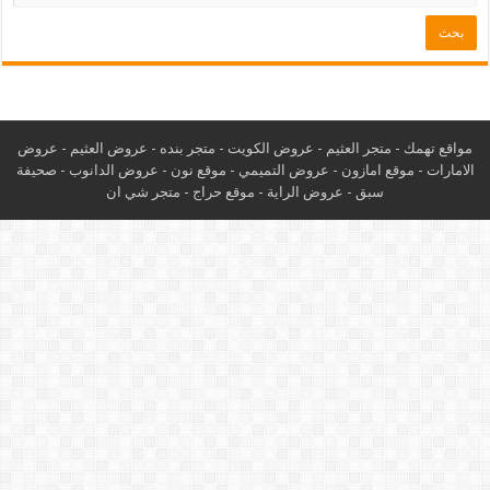
مواقع تهمك -
متجر العثيم
-
عروض الكويت
-
متجر بنده
-
عروض العثيم
-
عروض
الامارات
-
موقع امازون
-
عروض التميمي
-
م
وقع نون
-
عروض الدانوب
-
صحيفة
سبق
-
عروض الراية
-
موقع حراج
-
متجر شي ان