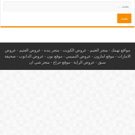
مواقع تهمك -
متجر العثيم
-
عروض الكويت
-
متجر بنده
-
عروض العثيم
-
عروض
الامارات
-
موقع امازون
-
عروض التميمي
-
م
وقع نون
-
عروض الدانوب
-
صحيفة
سبق
-
عروض الراية
-
موقع حراج
-
متجر شي ان