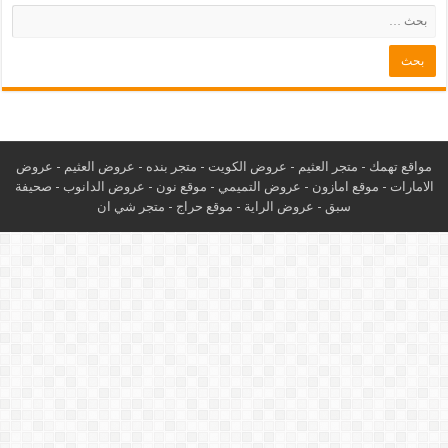
مواقع تهمك -
متجر العثيم
-
عروض الكويت
-
متجر بنده
-
عروض العثيم
-
عروض
الامارات
-
موقع امازون
-
عروض التميمي
-
م
وقع نون
-
عروض الدانوب
-
صحيفة
سبق
-
عروض الراية
-
موقع حراج
-
متجر شي ان