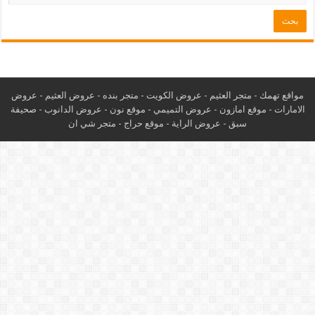
مواقع تهمك -
متجر العثيم
-
عروض الكويت
-
متجر بنده
-
عروض العثيم
-
عروض
الامارات
-
موقع امازون
-
عروض التميمي
-
م
وقع نون
-
عروض الدانوب
-
صحيفة
سبق
-
عروض الراية
-
موقع حراج
-
متجر شي ان