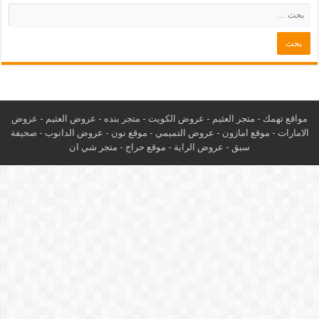
مواقع تهمك -
متجر العثيم
-
عروض الكويت
-
متجر بنده
-
عروض العثيم
-
عروض
الامارات
-
موقع امازون
-
عروض التميمي
-
م
وقع نون
-
عروض الدانوب
-
صحيفة
سبق
-
عروض الراية
-
موقع حراج
-
متجر شي ان