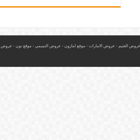
روض العثيم
-
عروض الامارات
-
موقع امازون
-
عروض التميمي
-
م
وقع نون
-
عروض ا