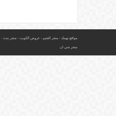
مواقع تهمك -
متجر العثيم
-
عروض الكويت
-
متجر بنده
-
ع
متجر شي ان