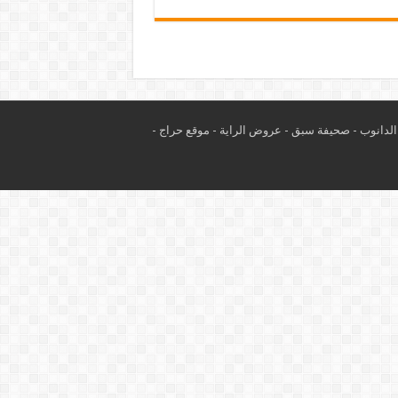
لدانوب
-
صحيفة سبق
-
عروض الراية
-
موقع حراج
-