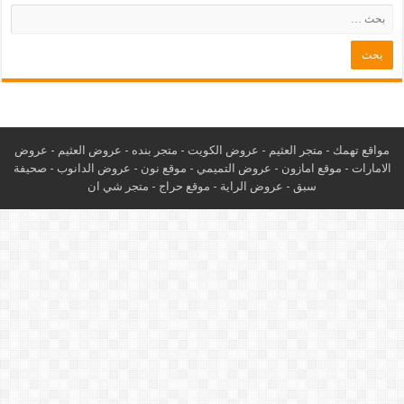
مواقع تهمك -
متجر العثيم
-
عروض الكويت
-
متجر بنده
-
عروض العثيم
-
عروض
الامارات
-
موقع امازون
-
عروض التميمي
-
م
وقع نون
-
عروض الدانوب
-
صحيفة
سبق
-
عروض الراية
-
موقع حراج
-
متجر شي ان