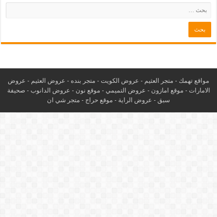
مواقع تهمك -
متجر العثيم
-
عروض الكويت
-
متجر بنده
-
عروض العثيم
-
عروض
الامارات
-
موقع امازون
-
عروض التميمي
-
م
وقع نون
-
عروض الدانوب
-
صحيفة
سبق
-
عروض الراية
-
موقع حراج
-
متجر شي ان