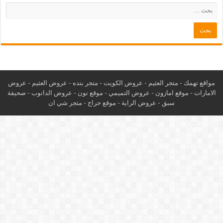
مواقع تهمك -
متجر العثيم
-
عروض الكويت
-
متجر بنده
-
عروض العثيم
-
عروض
الامارات
-
موقع امازون
-
عروض التميمي
-
م
وقع نون
-
عروض الدانوب
-
صحيفة
سبق
-
عروض الراية
-
موقع حراج
-
متجر شي ان