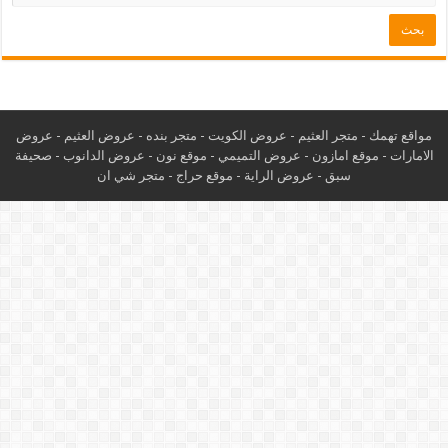
مواقع تهمك -
متجر العثيم
-
عروض الكويت
-
متجر بنده
-
عروض العثيم
-
عروض
الامارات
-
موقع امازون
-
عروض التميمي
-
م
وقع نون
-
عروض الدانوب
-
صحيفة
سبق
-
عروض الراية
-
موقع حراج
-
متجر شي ان