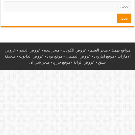
مواقع تهمك -
متجر العثيم
-
عروض الكويت
-
متجر بنده
-
عروض العثيم
-
عروض
الامارات
-
موقع امازون
-
عروض التميمي
-
م
وقع نون
-
عروض الدانوب
-
صحيفة
سبق
-
عروض الراية
-
موقع حراج
-
متجر شي ان