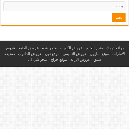
مواقع تهمك -
متجر العثيم
-
عروض الكويت
-
متجر بنده
-
عروض العثيم
-
عروض
الامارات
-
موقع امازون
-
عروض التميمي
-
م
وقع نون
-
عروض الدانوب
-
صحيفة
سبق
-
عروض الراية
-
موقع حراج
-
متجر شي ان