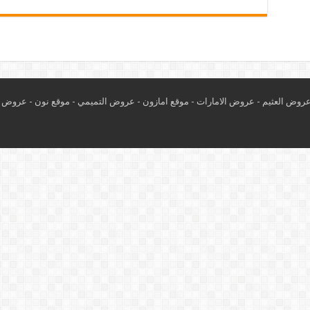
روض العثيم
-
عروض الامارات
-
موقع امازون
-
عروض التميمي
-
م
وقع نون
-
عروض ا