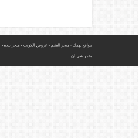
مواقع تهمك -
متجر العثيم
-
عروض الكويت
-
متجر بنده
-
ع
متجر شي ان