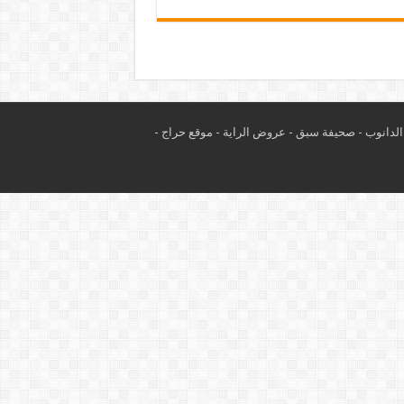
لدانوب
-
صحيفة سبق
-
عروض الراية
-
موقع حراج
-