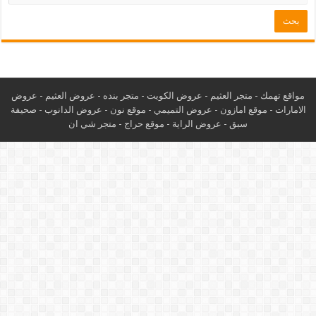
مواقع تهمك -
متجر العثيم
-
عروض الكويت
-
متجر بنده
-
عروض العثيم
-
عروض
الامارات
-
موقع امازون
-
عروض التميمي
-
م
وقع نون
-
عروض الدانوب
-
صحيفة
سبق
-
عروض الراية
-
موقع حراج
-
متجر شي ان