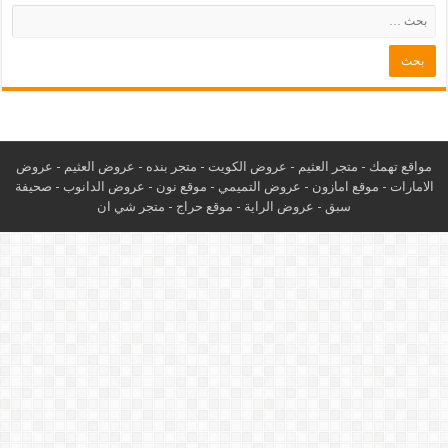
مواقع تهمك -
متجر العثيم
-
عروض الكويت
-
متجر بنده
-
عروض العثيم
-
عروض
الامارات
-
موقع امازون
-
عروض التميمي
-
م
وقع نون
-
عروض الدانوب
-
صحيفة
سبق
-
عروض الراية
-
موقع حراج
-
متجر شي ان