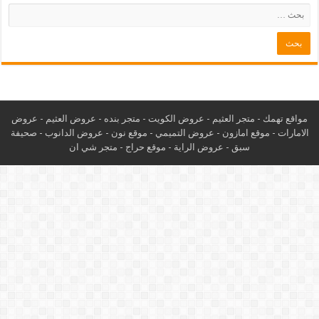
مواقع تهمك -
متجر العثيم
-
عروض الكويت
-
متجر بنده
-
عروض العثيم
-
عروض
الامارات
-
موقع امازون
-
عروض التميمي
-
م
وقع نون
-
عروض الدانوب
-
صحيفة
سبق
-
عروض الراية
-
موقع حراج
-
متجر شي ان